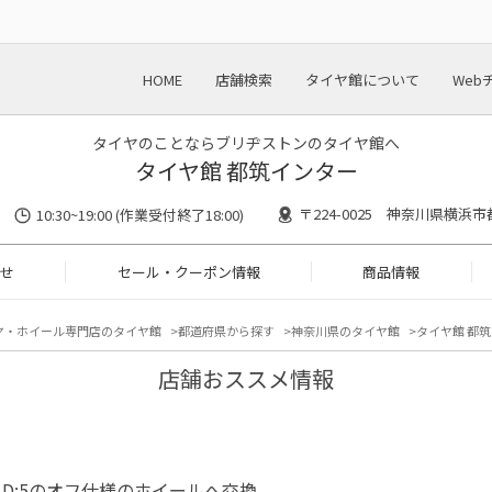
HOME
店舗検索
タイヤ館について
Web
タイヤのことならブリヂストンのタイヤ館へ
タイヤ館 都筑インター
〒224-0025 神奈川県横浜市
10:30~19:00 (作業受付終了18:00)
せ
セール・クーポン情報
商品情報
ヤ・ホイール専門店のタイヤ館
都道府県から探す
神奈川県のタイヤ館
タイヤ館 都筑
店舗おススメ情報
D:5のオフ仕様のホイールへ交換