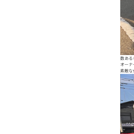
数ある
オーナ
素敵な