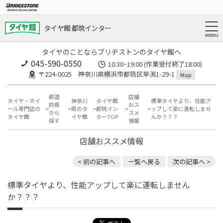
タイヤ館 都筑インター
タイヤのことならブリヂストンのタイヤ館へ
045-590-0550
10:30~19:00 (作業受付終了18:00)
〒224-0025 神奈川県横浜市都筑区早渕1-29-1
Map
都道
店舗
タイヤ・ホイ
神奈川
タイヤ館
標準タイヤより、性能ア
府県
おス
ール専門店の
県のタ
都筑イン
ップして楽に運転しませ
から
スメ
タイヤ館
イヤ館
ターTOP
んか？？？
探す
情報
店舗おススメ情報
< 前の記事へ
一覧へ戻る
次の記事へ >
標準タイヤより、性能アップして楽に運転しません
か？？？