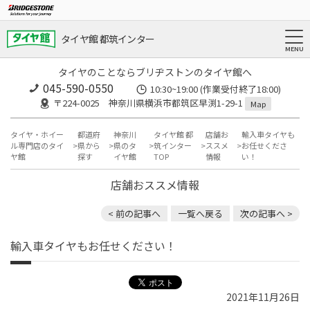
タイヤ館 都筑インター
タイヤのことならブリヂストンのタイヤ館へ
045-590-0550
10:30~19:00 (作業受付終了18:00)
〒224-0025 神奈川県横浜市都筑区早渕1-29-1
Map
タイヤ・ホイー
都道府
神奈川
タイヤ館 都
店舗お
輸入車タイヤも
ル専門店のタイ
県から
県のタ
筑インター
ススメ
お任せくださ
ヤ館
探す
イヤ館
TOP
情報
い！
店舗おススメ情報
< 前の記事へ
一覧へ戻る
次の記事へ >
輸入車タイヤもお任せください！
2021年11月26日