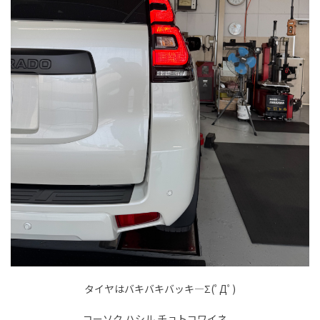
タイヤはバキバキバッキ―Σ(ﾟДﾟ)
コーソク ハシル チョトコワイネ。