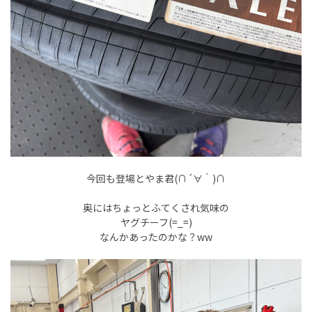
今回も登場とやま君(∩´∀｀)∩
奥にはちょっとふてくされ気味の
ヤグチーフ(=_=)
なんかあったのかな？ww