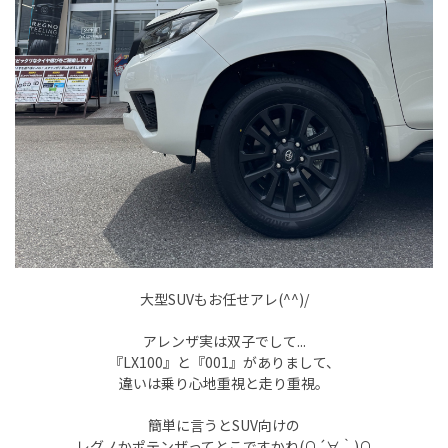
大型SUVもお任せアレ(^^)/
アレンザ実は双子でして...
『LX100』と『001』がありまして、
違いは乗り心地重視と走り重視。
簡単に言うとSUV向けの
レグノかポテンザってとこですかね(∩´∀｀)∩