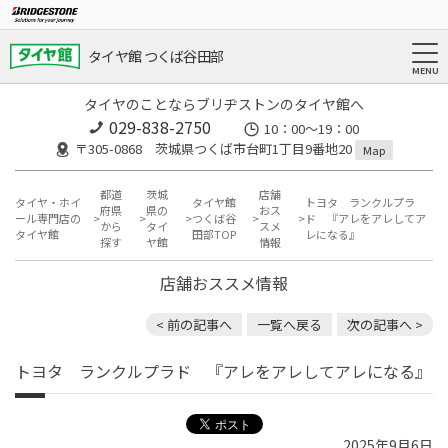
タイヤ館 つくば谷田部
タイヤのことならブリヂストンのタイヤ館へ
029-838-2750
10：00～19：00
〒305-0868 茨城県つくば市台町1丁目9番地20
Map
都道
茨城
店舗
タイヤ・ホイ
タイヤ館
トヨタ ランクルプラ
府県
県の
おス
ール専門店の
つくば谷
ド 『アレをアレしてア
から
タイ
スメ
タイヤ館
田部TOP
レになる』
探す
ヤ館
情報
店舗おススメ情報
< 前の記事へ
一覧へ戻る
次の記事へ >
トヨタ ランクルプラド 『アレをアレしてアレになる』
2025年9月6日