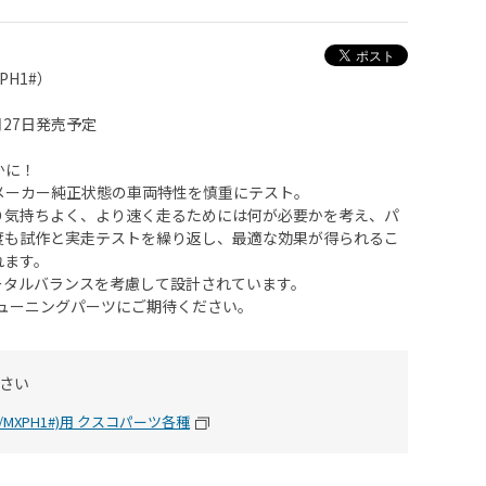
PH1#）
月27日発売予定
かに！
メーカー純正状態の車両特性を慎重にテスト。
り気持ちよく、より速く走るためには何が必要かを考え、パ
度も試作と実走テストを繰り返し、最適な効果が得られるこ
れます。
ータルバランスを考慮して設計されています。
物のチューニングパーツにご期待ください。
さい
1#/MXPH1#)用 クスコパーツ各種