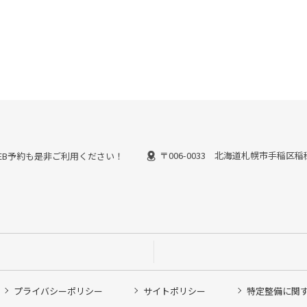
〒006-0033 北海道札幌市手稲区稲
能なWEB予約も是非ご利用ください！
プライバシーポリシー
サイトポリシー
特定整備に関
他ピット作業の予約