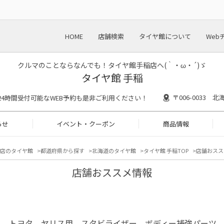
HOME
店舗検索
タイヤ館について
Web
クルマのことならなんでも！タイヤ館手稲店へ(｀・ω・´)ゞ
タイヤ館 手稲
〒006-0033
30 ※24時間受付可能なWEB予約も是非ご利用ください！
らせ
イベント・クーポン
商品情報
店のタイヤ館
都道府県から探す
北海道のタイヤ館
タイヤ館 手稲TOP
店舗おスス
店舗おススメ情報
コ トヨタ ヤリス用 スタビライザー ボディー補強パーツ