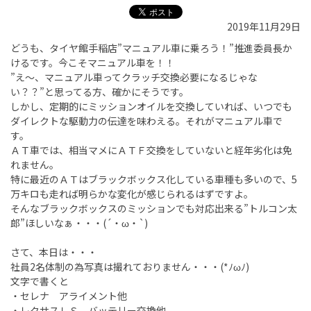
2019年11月29日
どうも、タイヤ館手稲店”マニュアル車に乗ろう！”推進委員長か
けるです。今こそマニュアル車を！！
”え～、マニュアル車ってクラッチ交換必要になるじゃな
い？？”と思ってる方、確かにそうです。
しかし、定期的にミッションオイルを交換していれば、いつでも
ダイレクトな駆動力の伝達を味わえる。それがマニュアル車で
す。
ＡＴ車では、相当マメにＡＴＦ交換をしていないと経年劣化は免
れません。
特に最近のＡＴはブラックボックス化している車種も多いので、5
万キロも走れば明らかな変化が感じられるはずですよ。
そんなブラックボックスのミッションでも対応出来る”トルコン太
郎”ほしいなぁ・・・(´・ω・`)
さて、本日は・・・
社員2名体制の為写真は撮れておりません・・・(*ﾉωﾉ)
文字で書くと
・セレナ アライメント他
・レクサスＬＳ バッテリー交換他