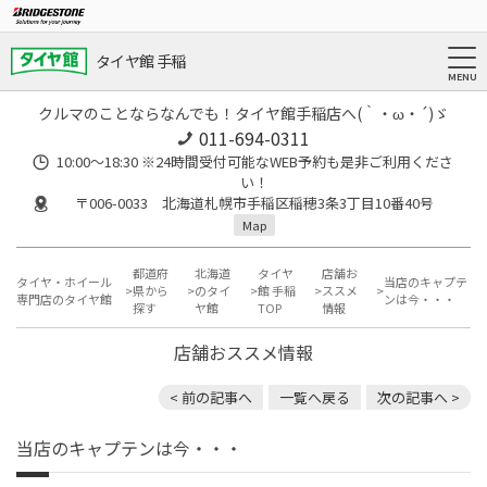
タイヤ館 手稲
クルマのことならなんでも！タイヤ館手稲店へ(｀・ω・´)ゞ
011-694-0311
10:00～18:30 ※24時間受付可能なWEB予約も是非ご利用くださ
い！
〒006-0033 北海道札幌市手稲区稲穂3条3丁目10番40号
Map
都道府
北海道
タイヤ
店舗お
タイヤ・ホイール
当店のキャプテ
県から
のタイ
館 手稲
ススメ
専門店のタイヤ館
ンは今・・・
探す
ヤ館
TOP
情報
店舗おススメ情報
< 前の記事へ
一覧へ戻る
次の記事へ >
当店のキャプテンは今・・・