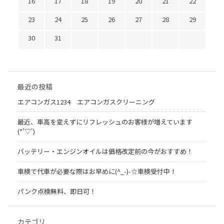
16
17
18
19
20
21
22
23
24
25
26
27
28
29
30
31
最近の投稿
エアコンガス1234 エアコンガスクリーニング
最近、車高を変えずにリフレッシュのお客様が増えています
(*'▽')
バッテリー・エンジンオイルは価格改定前の今がおすすめ！
車検で代車が必要な際はお早めに(^_-)-☆車検受付中！
パンク点検無料、即日可！
カテゴリ