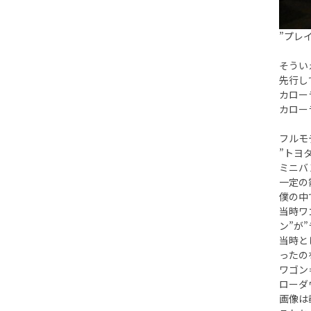
”プレ
そうい
先行し
カロー
カロー
フルモ
”トヨ
ミニバ
一定の
僕の中
当時ワ
ン”が
当時と
ったの
ワゴン
ローダ
画像は