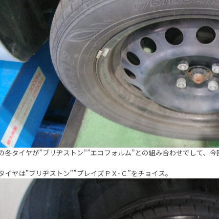
の冬タイヤが”ブリヂストン””エコフォルム”との組み合わせでして、
タイヤは”ブリヂストン””プレイズＰＸ-Ｃ”をチョイス。