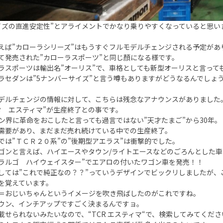
イズの直進安定性”とアライメントでかなり乗りやすくなっていると思い
えば”カローラシリーズ”はもうすぐフルモデルチェンジされる予定があ
て発売された”カローラスポーツ”と同じ顏になる様です。
ラスポーツは輸出名”オーリス”で、車格としても新型オーリスと言って
ラセダンは”5ナンバーサイズ”と言う噂もありますがどうなるんでしょ
デルチェンジの情報に対して、こちらは残念なアナウンスがありました
タ エスティマ”が生産終了との事です。
ン界に革命をおこしたと言っても過言ではない”天才たまご”から30年。
需要があり、まだまだ売れ続けている中での生産終了。
では”ＴＣＲ２０系”の”後期型アエラス”は衝撃的でした。
ゴンと言えば、ハイエースやタウン/ライトエースなどのごろんとした車
”ラルゴ ハイウェイスター”でエアロの付いたワゴン車を発売！！
しては”これで純正なの？？”っていうデザインでビックリしましたが、
を覚えています。
＝おじいちゃんというイメージを吹き飛ばしたのがこれですね。
ウン、インチアップですごく決まるんですョ。
載せられないみたいなので、“TCR エスティマ“で、検索してみてください