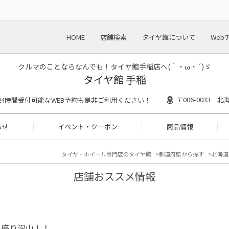
HOME
店舗検索
タイヤ館について
Web
クルマのことならなんでも！タイヤ館手稲店へ(｀・ω・´)ゞ
タイヤ館 手稲
〒006-0033
30 ※24時間受付可能なWEB予約も是非ご利用ください！
らせ
イベント・クーポン
商品情報
タイヤ・ホイール専門店のタイヤ館
都道府県から探す
北海道
店舗おススメ情報
も盛り沢山！！