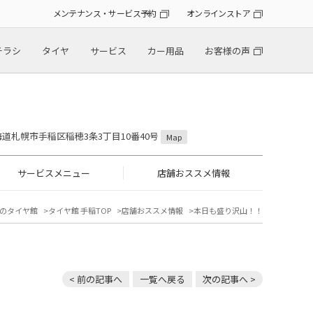
メンテナンス・サービス予約
オンラインストア
チラシ
タイヤ
サービス
カー用品
お客様の声
 北海道札幌市手稲区稲穂3条3丁目10番40号
Map
サービスメニュー
店舗おススメ情報
のタイヤ館
タイヤ館 手稲TOP
店舗おススメ情報
本日も盛り沢山！！
< 前の記事へ
一覧へ戻る
次の記事へ >