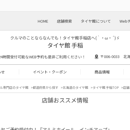
HOME
店舗検索
タイヤ館について
Web
クルマのことならなんでも！タイヤ館手稲店へ(｀・ω・´)ゞ
タイヤ館 手稲
〒006-0033
30 ※24時間受付可能なWEB予約も是非ご利用ください！
らせ
イベント・クーポン
商品情報
ル専門店のタイヤ館
都道府県から探す
北海道のタイヤ館
タイヤ館 手稲TOP
店舗
店舗おススメ情報
イヤご予約受付中！『アルミホイール インチアップ』