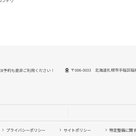
コンドウ
〒006-0033 北海道札幌市手稲区稲
能なWEB予約も是非ご利用ください！
プライバシーポリシー
サイトポリシー
特定整備に関
他ピット作業の予約