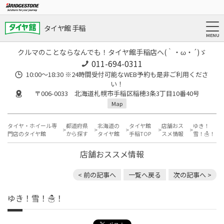
タイヤ館 手稲
クルマのことならなんでも！タイヤ館手稲店へ(｀・ω・´)ゞ
011-694-0311
10:00～18:30 ※24時間受付可能なWEB予約も是非ご利用くださ
い！
〒006-0033 北海道札幌市手稲区稲穂3条3丁目10番40号
Map
タイヤ・ホイール専
都道府県
北海道の
タイヤ館
店舗おス
ゆき！
門店のタイヤ館
から探す
タイヤ館
手稲TOP
スメ情報
雪！☃！
店舗おススメ情報
< 前の記事へ
一覧へ戻る
次の記事へ >
ゆき！雪！☃！