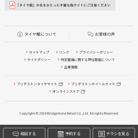
タイヤ館について
お客様の声
サイトマップ
リンク
プライバシーポリシー
サイトポリシー
特定整備に関する弊社取組について
企業情報
ブリヂストンタイヤサイト
ブリヂストンホイールサイト
タイヤ点検・安全点検/タイヤ履き替え/オイル交換/その他
ピット作業の予約
オンラインストア
クローク契約会員専用タイヤ履き替え※タイヤ履き替えを
希望のクローク契約会員の方はこちらを選択ください
Copyright © 2024 Bridgestone Retail Co.,Ltd. All rights Reserved.
本日のタイヤ履き替え順番待ち予約 ※クローク契約会員の
方はご利用いただけません
相談する
予約する
チラシを見る