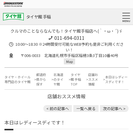
タイヤ館 手稲
クルマのことならなんでも！タイヤ館手稲店へ(｀・ω・´)ゞ
011-694-0311
10:00～18:30 ※24時間受付可能なWEB予約も是非ご利用くださ
い！
〒006-0033 北海道札幌市手稲区稲穂3条3丁目10番40号
Map
都道府
北海道
タイヤ
店舗お
タイヤ・ホイール
本日はレディー
県から
のタイ
館 手稲
ススメ
専門店のタイヤ館
スディです！
探す
ヤ館
TOP
情報
店舗おススメ情報
< 前の記事へ
一覧へ戻る
次の記事へ >
本日はレディースディです！