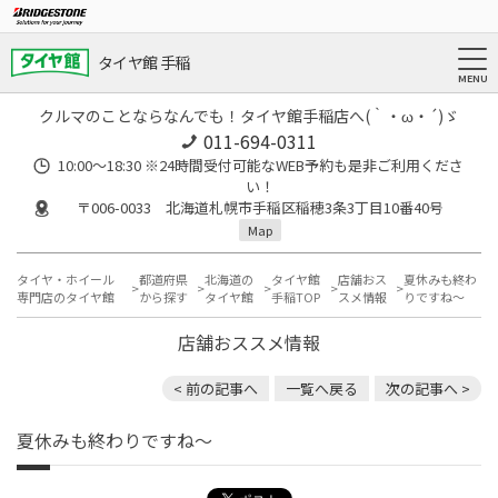
タイヤ館 手稲
クルマのことならなんでも！タイヤ館手稲店へ(｀・ω・´)ゞ
011-694-0311
10:00～18:30 ※24時間受付可能なWEB予約も是非ご利用くださ
い！
〒006-0033 北海道札幌市手稲区稲穂3条3丁目10番40号
Map
タイヤ・ホイール
都道府県
北海道の
タイヤ館
店舗おス
夏休みも終わ
専門店のタイヤ館
から探す
タイヤ館
手稲TOP
スメ情報
りですね～
店舗おススメ情報
< 前の記事へ
一覧へ戻る
次の記事へ >
夏休みも終わりですね～