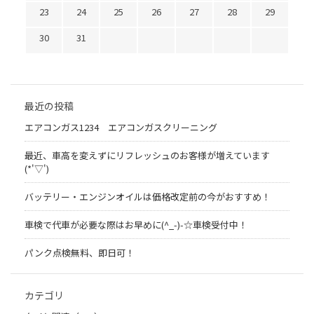
23
24
25
26
27
28
29
30
31
最近の投稿
エアコンガス1234 エアコンガスクリーニング
最近、車高を変えずにリフレッシュのお客様が増えています
(*'▽')
バッテリー・エンジンオイルは価格改定前の今がおすすめ！
車検で代車が必要な際はお早めに(^_-)-☆車検受付中！
パンク点検無料、即日可！
カテゴリ