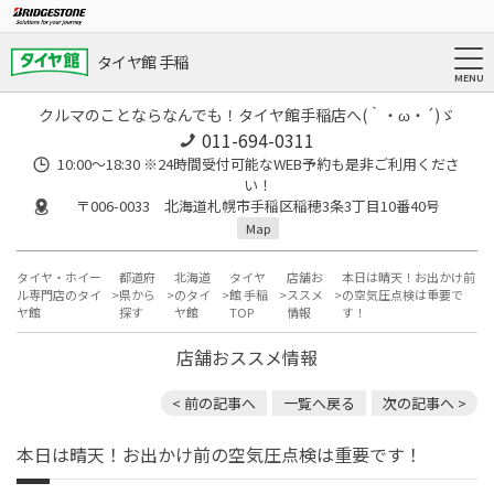
タイヤ館 手稲
クルマのことならなんでも！タイヤ館手稲店へ(｀・ω・´)ゞ
011-694-0311
10:00～18:30 ※24時間受付可能なWEB予約も是非ご利用くださ
い！
〒006-0033 北海道札幌市手稲区稲穂3条3丁目10番40号
Map
タイヤ・ホイー
都道府
北海道
タイヤ
店舗お
本日は晴天！お出かけ前
ル専門店のタイ
県から
のタイ
館 手稲
ススメ
の空気圧点検は重要で
ヤ館
探す
ヤ館
TOP
情報
す！
店舗おススメ情報
< 前の記事へ
一覧へ戻る
次の記事へ >
本日は晴天！お出かけ前の空気圧点検は重要です！