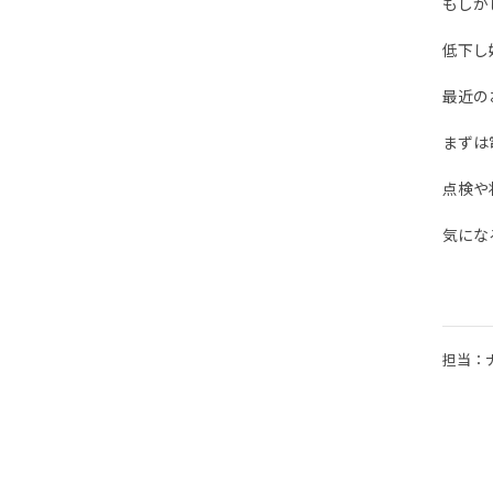
もしか
低下し
最近の
まずは
点検や
気にな
担当：