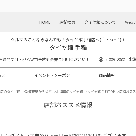
HOME
店舗検索
タイヤ館について
Web
クルマのことならなんでも！タイヤ館手稲店へ(｀・ω・´)ゞ
タイヤ館 手稲
〒006-0033
30 ※24時間受付可能なWEB予約も是非ご利用ください！
らせ
イベント・クーポン
商品情報
門店のタイヤ館
都道府県から探す
北海道のタイヤ館
タイヤ館 手稲TOP
店舗おスス
店舗おススメ情報
ドリングストップ車のバッテリーのお取り扱いもございます。