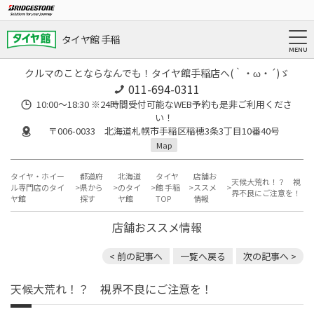
タイヤ館 手稲
クルマのことならなんでも！タイヤ館手稲店へ(｀・ω・´)ゞ
011-694-0311
10:00～18:30 ※24時間受付可能なWEB予約も是非ご利用くださ
い！
〒006-0033 北海道札幌市手稲区稲穂3条3丁目10番40号
Map
タイヤ・ホイー
都道府
北海道
タイヤ
店舗お
天候大荒れ！？ 視
ル専門店のタイ
県から
のタイ
館 手稲
ススメ
界不良にご注意を！
ヤ館
探す
ヤ館
TOP
情報
店舗おススメ情報
< 前の記事へ
一覧へ戻る
次の記事へ >
天候大荒れ！？ 視界不良にご注意を！