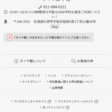
011-694-0311
10:00～18:30 ※24時間受付可能なWEB予約も是非ご利用くださ
い！
〒006-0033 北海道札幌市手稲区稲穂3条3丁目10番40号
Map
タイヤ館について
お客様の声
サイトマップ
リンク
プライバシーポリシー
サイトポリシー
特定整備に関する弊社取組について
企業情報
タイヤ点検・安全点検/タイヤ履き替え/オイル交換/その他
ブリヂストンタイヤサイト
ブリヂストンホイールサイト
ピット作業の予約
オンラインストア