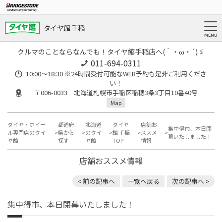
タイヤ館 手稲
クルマのことならなんでも！タイヤ館手稲店へ(｀・ω・´)ゞ
011-694-0311
10:00～18:30 ※24時間受付可能なWEB予約も是非ご利用くださ
い！
〒006-0033 北海道札幌市手稲区稲穂3条3丁目10番40号
Map
タイヤ・ホイー
都道府
北海道
タイヤ
店舗お
集中得市、本日閉
ル専門店のタイ
県から
のタイ
館 手稲
ススメ
幕いたしました！
ヤ館
探す
ヤ館
TOP
情報
店舗おススメ情報
< 前の記事へ
一覧へ戻る
次の記事へ >
集中得市、本日閉幕いたしました！