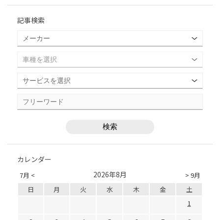
記事検索
カレンダー
2026年8月
7月 <
> 9月
日
月
火
水
木
金
土
1