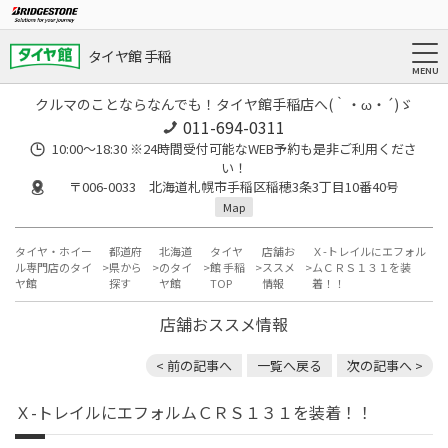
タイヤ館 手稲
クルマのことならなんでも！タイヤ館手稲店へ(｀・ω・´)ゞ
011-694-0311
10:00～18:30 ※24時間受付可能なWEB予約も是非ご利用くださ
い！
〒006-0033 北海道札幌市手稲区稲穂3条3丁目10番40号
Map
タイヤ・ホイー
都道府
北海道
タイヤ
店舗お
Ｘ-トレイルにエフォル
ル専門店のタイ
県から
のタイ
館 手稲
ススメ
ムＣＲＳ１３１を装
ヤ館
探す
ヤ館
TOP
情報
着！！
店舗おススメ情報
< 前の記事へ
一覧へ戻る
次の記事へ >
Ｘ-トレイルにエフォルムＣＲＳ１３１を装着！！