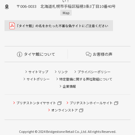
い！
〒006-0033 北海道札幌市手稲区稲穂3条3丁目10番40号
Map
タイヤ館について
お客様の声
サイトマップ
リンク
プライバシーポリシー
サイトポリシー
特定整備に関する弊社取組について
企業情報
ブリヂストンタイヤサイト
ブリヂストンホイールサイト
タイヤ点検・安全点検/タイヤ履き替え/オイル交換/その他
ピット作業の予約
オンラインストア
クローク契約会員専用タイヤ履き替え※タイヤ履き替えを
希望のクローク契約会員の方はこちらを選択ください
Copyright © 2024 Bridgestone Retail Co.,Ltd. All rights Reserved.
本日のタイヤ履き替え順番待ち予約 ※クローク契約会員の