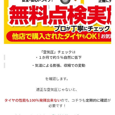
「空気圧」チェック
は
・１か月で約５％自然に低下
・気温による膨張、収縮での変動
を確認します。
適正な空気圧じゃないと、
タイヤの性能も100％発揮出来ない
ので、コチラも
定期的に確認
が
必要です！