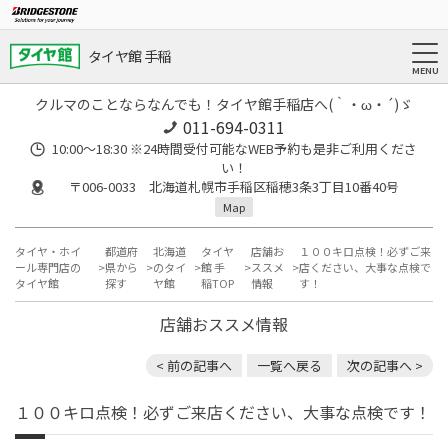
タイヤ館 手稲
クルマのことならなんでも！タイヤ館手稲店へ(｀・ω・´)ゞ
011-694-0311
10:00～18:30 ※24時間受付可能なWEB予約も是非ご利用くださ
い！
〒006-0033 北海道札幌市手稲区稲穂3条3丁目10番40号
Map
タイヤ・ホイ
都道府
北海道
タイヤ
店舗お
１００キロ点検！必ずご来
ール専門店の
県から
のタイ
館 手
ススメ
店ください、大事な点検で
タイヤ館
探す
ヤ館
稲TOP
情報
す！
店舗おススメ情報
< 前の記事へ
一覧へ戻る
次の記事へ >
１００キロ点検！必ずご来店ください、大事な点検です！