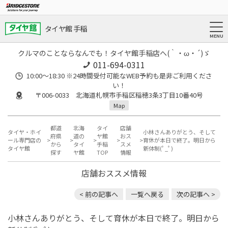
タイヤ館 手稲
クルマのことならなんでも！タイヤ館手稲店へ(｀・ω・´)ゞ
011-694-0311
10:00～18:30 ※24時間受付可能なWEB予約も是非ご利用くださ
い！
〒006-0033 北海道札幌市手稲区稲穂3条3丁目10番40号
Map
都道
北海
タイ
店舗
タイヤ・ホイ
小林さんありがとう、そして
府県
道の
ヤ館
おス
ール専門店の
育休が本日で終了。明日から
から
タイ
手稲
スメ
タイヤ館
新体制(ﾟ_ﾟ)
探す
ヤ館
TOP
情報
店舗おススメ情報
< 前の記事へ
一覧へ戻る
次の記事へ >
小林さんありがとう、そして育休が本日で終了。明日から