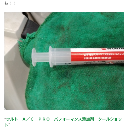
も！！
‶
ウルト Ａ／Ｃ ＰＲＯ パフォーマンス添加剤 クールショッ
ト
”