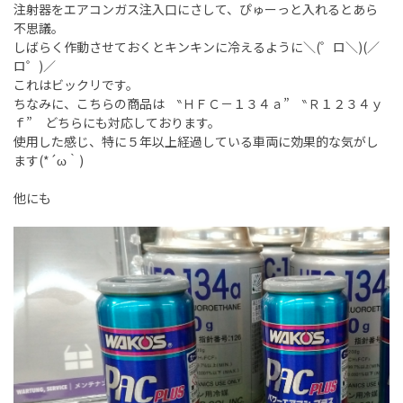
注射器をエアコンガス注入口にさして、ぴゅーっと入れるとあら
不思議。
しばらく作動させておくとキンキンに冷えるように＼(゜ロ＼)(／
ロ゜)／
これはビックリです。
ちなみに、こちらの商品は ‶ＨＦＣ－１３４ａ” ‶Ｒ１２３４ｙ
ｆ” どちらにも対応しております。
使用した感じ、特に５年以上経過している車両に効果的な気がし
ます(*´ω｀)
他にも