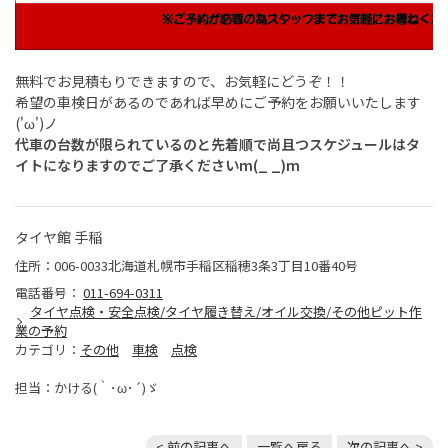
無料でお見積もりできますので、お気軽にどうぞ！！
希望の車検日があるのであれば早めにご予約をお願いいたします
('ω')ノ
代車の台数が限られているのと
先着順で尚且つスケジュールはタ
イトになりますのでご了承くださいm(_ _)m
タイヤ館 手稲
住所：006-0033北海道札幌市手稲区稲穂3条3丁目10番40号
電話番号：
011-694-0311
タイヤ点検・安全点検/タイヤ履き替え/オイル交換/その他ピット作
業の予約
カテゴリ：
その他
車検
点検
担当：かける(｀･ω･´)ゞ
< 前の記事へ
一覧へ戻る
次の記事へ >