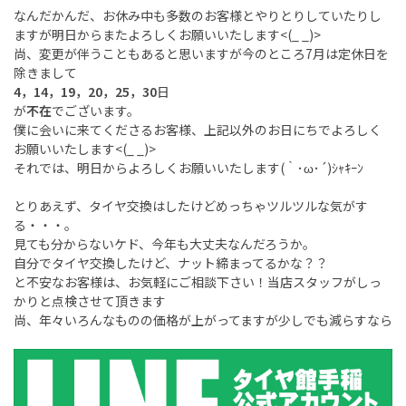
なんだかんだ、お休み中も多数のお客様とやりとりしていたりし
ますが明日からまたよろしくお願いいたします<(_ _)>
尚、変更が伴うこともあると思いますが今のところ7月は定休日を
除きまして
4，14，19，20，25，30
日
が
不在
でございます。
僕に会いに来てくださるお客様、上記以外のお日にちでよろしく
お願いいたします<(_ _)>
それでは、明日からよろしくお願いいたします(｀･ω･´)ｼｬｷｰﾝ
とりあえず、タイヤ交換はしたけどめっちゃツルツルな気がす
る・・・。
見ても分からないケド、今年も大丈夫なんだろうか。
自分でタイヤ交換したけど、ナット締まってるかな？？
と不安なお客様は、お気軽にご相談下さい！当店スタッフがしっ
かりと点検させて頂きます
尚、年々いろんなものの価格が上がってますが少しでも減らすなら