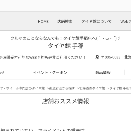
HOME
店舗検索
タイヤ館について
Web
クルマのことならなんでも！タイヤ館手稲店へ(｀・ω・´)ゞ
タイヤ館 手稲
〒006-0033
30 ※24時間受付可能なWEB予約も是非ご利用ください！
らせ
イベント・クーポン
商品情報
ヤ・ホイール専門店のタイヤ館
都道府県から探す
北海道のタイヤ館
タイヤ館 手稲T
店舗おススメ情報
と知られていない、アライメントの重要性