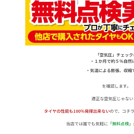
「空気圧」チェック
・１か月で約５％自然
・気温による膨張、収縮
を確認します。
適正な空気圧じゃない
タイヤの性能も100％発揮出来ない
ので、コチ
当店では誰でも気軽に
「無料点検」