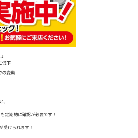
は
に低下
での変動
と、
ラも
定期的に確認
が必要です！
が受けられます！