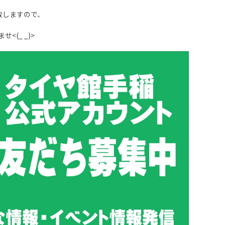
致しますので、
(_ _)>