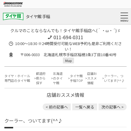
タイヤ館 手稲
クルマのことならなんでも！タイヤ館手稲店へ(｀・ω・´)ゞ
011-694-0311
10:00～18:30 ※24時間受付可能なWEB予約も是非ご利用くださ
い！
〒006-0033 北海道札幌市手稲区稲穂3条3丁目10番40号
Map
都道府
北海道
店舗お
タイヤ・ホイール
タイヤ館
クーラー、つ
県から
のタイ
ススメ
専門店のタイヤ館
手稲TOP
いてます(^^♪
探す
ヤ館
情報
店舗おススメ情報
< 前の記事へ
一覧へ戻る
次の記事へ >
クーラー、ついてます(^^♪