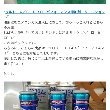
‶
ウルト Ａ／Ｃ ＰＲＯ パフォーマンス添加剤 クールショッ
ト
”
注射器をエアコンガス注入口にさして、ぴゅーっと入れるとあら
不思議。
しばらく作動させておくとキンキンに冷えるように＼(゜ロ＼)(／
ロ゜)／
これはビックリです。
ちなみに、こちらの商品は ‶ＨＦＣ－１３４ａ” ‶Ｒ１２３４ｙ
ｆ” どちらにも対応しております。
使用した感じ、特に５年以上経過している車両に効果的な気がし
ます(*´ω｀)
他にも