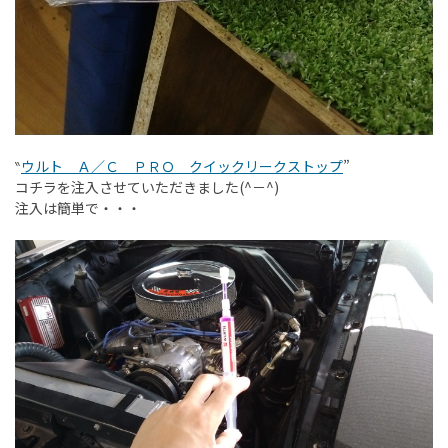
‶
ウルト Ａ／Ｃ ＰＲＯ クイックリークストップ
”
コチラを注入させていただきました(^－^)
注入は簡単で・・・