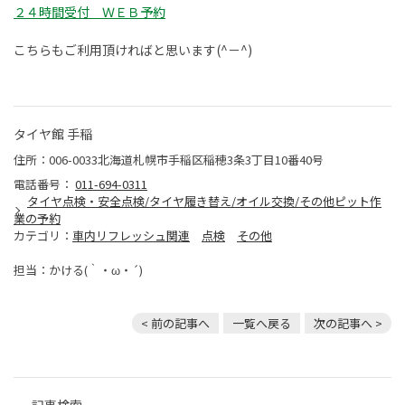
２４時間受付 ＷＥＢ予約
こちらもご利用頂ければと思います(^－^)
タイヤ館 手稲
住所：006-0033北海道札幌市手稲区稲穂3条3丁目10番40号
電話番号：
011-694-0311
タイヤ点検・安全点検/タイヤ履き替え/オイル交換/その他ピット作
業の予約
カテゴリ：
車内リフレッシュ関連
点検
その他
担当：かける(｀・ω・´)
< 前の記事へ
一覧へ戻る
次の記事へ >
記事検索