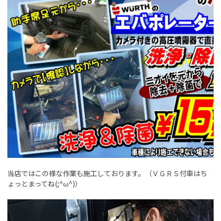
当店ではこの様な作業も施工しております。（ＶＧＲＳ付車はち
ょっとまってね(;^ω^)）