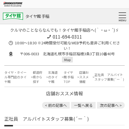
タイヤ館 手稲
クルマのことならなんでも！タイヤ館手稲店へ(｀・ω・´)ゞ
011-694-0311
10:00～18:30 ※24時間受付可能なWEB予約も是非ご利用くださ
い！
〒006-0033 北海道札幌市手稲区稲穂3条3丁目10番40号
Map
タイヤ・ホイー
都道府
北海道
タイヤ
店舗お
正社員 アルバイト
ル専門店のタイ
県から
のタイ
館 手稲
ススメ
スタッフ募集(´ー｀)
ヤ館
探す
ヤ館
TOP
情報
店舗おススメ情報
< 前の記事へ
一覧へ戻る
次の記事へ >
正社員 アルバイトスタッフ募集(´ー｀)