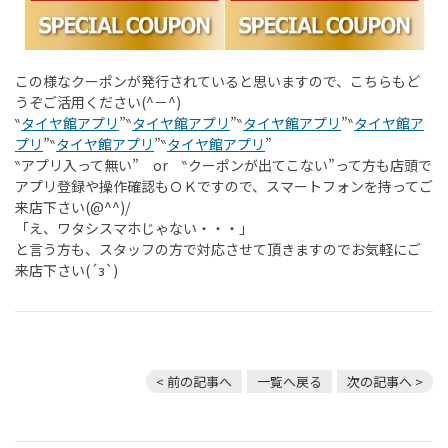
この様なクーポンが発行されていると思いますので、こちらもど
うぞご活用ください(^－^)
‶
タイヤ館アプリ
”‶
タイヤ館アプリ
”‶
タイヤ館アプリ
”‶
タイヤ館ア
プリ
”‶
タイヤ館アプリ
”‶
タイヤ館アプリ
”
‶アプリ入って無い” or ‶クーポンが出てこない”って方も店頭で
アプリ登録や操作確認もＯＫですので、スマートフォンを持ってご
来店下さい(@^^)/
「え、ワタシスマホじゃない・・・」
と言う方も、スタッフの方で対応させて頂きますのでお気軽にご
来店下さい(´з`)
< 前の記事へ
一覧へ戻る
次の記事へ >