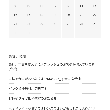
9
10
11
12
13
14
15
16
17
18
19
20
21
22
23
24
25
26
27
28
29
30
31
最近の投稿
最近、車高を変えずにリフレッシュのお客様が増えています
(*'▽')
車検で代車が必要な際はお早めに(^_-)-☆車検受付中！
パンク点検無料、即日可！
9/1(火)タイヤ価格改定のお知らせ
ヘッドライトが暗いのはレンズのせいかもしれません('◇')ゞ