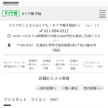
タイヤ館 手稲
クルマのことならなんでも！タイヤ館手稲店へ(｀・ω・´)ゞ
011-694-0311
10:00～18:30 ※24時間受付可能なWEB予約も是非ご利用くださ
い！
〒006-0033 北海道札幌市手稲区稲穂3条3丁目10番40号
Map
都道府
北海道
タイヤ
店舗お
タイヤ・ホイール
アミスタット
県から
のタイ
館 手稲
ススメ
専門店のタイヤ館
ライエン Ｍ07
探す
ヤ館
TOP
情報
店舗おススメ情報
< 前の記事へ
一覧へ戻る
次の記事へ >
アミスタット ライエン Ｍ07