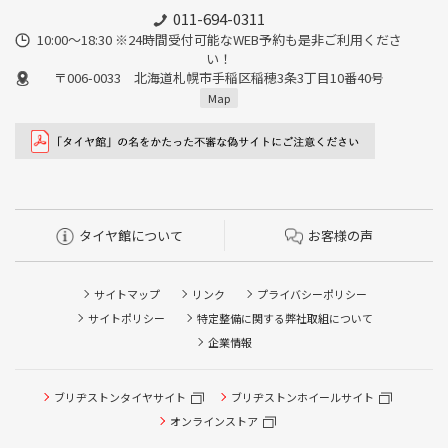
011-694-0311
10:00～18:30 ※24時間受付可能なWEB予約も是非ご利用くださ
い！
〒006-0033 北海道札幌市手稲区稲穂3条3丁目10番40号
Map
タイヤ館について
お客様の声
サイトマップ
リンク
プライバシーポリシー
サイトポリシー
特定整備に関する弊社取組について
企業情報
タイヤ点検・安全点検/タイヤ履き替え/オイル交換/その他
ブリヂストンタイヤサイト
ブリヂストンホイールサイト
ピット作業の予約
オンラインストア
クローク契約会員専用タイヤ履き替え※タイヤ履き替えを