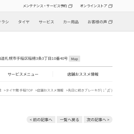
メンテナンス・サービス予約
オンラインストア
チラシ
タイヤ
サービス
カー用品
お客様の声
 北海道札幌市手稲区稲穂3条3丁目10番40号
Map
サービスメニュー
店舗おススメ情報
館
タイヤ館 手稲TOP
店舗おススメ情報
先日に続きブレーキが(；ﾟДﾟ)
< 前の記事へ
一覧へ戻る
次の記事へ >