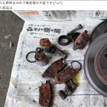
ルも鉄粉まみれで後処理が大変です(;^ω^)
た部品は