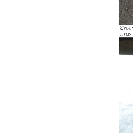
どれも
これ以