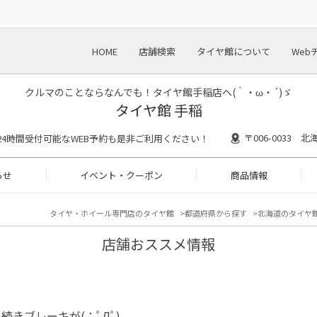
HOME
店舗検索
タイヤ館について
Web
クルマのことならなんでも！タイヤ館手稲店へ(｀・ω・´)ゞ
タイヤ館 手稲
〒006-0033
30 ※24時間受付可能なWEB予約も是非ご利用ください！
らせ
イベント・クーポン
商品情報
タイヤ・ホイール専門店のタイヤ館
都道府県から探す
北海道のタイヤ
店舗おススメ情報
続きブレーキが(；ﾟДﾟ)