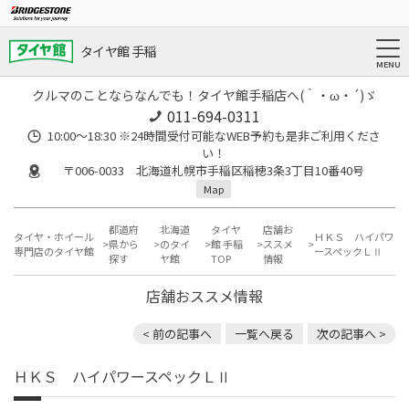
タイヤ館 手稲
クルマのことならなんでも！タイヤ館手稲店へ(｀・ω・´)ゞ
011-694-0311
10:00～18:30 ※24時間受付可能なWEB予約も是非ご利用くださ
い！
〒006-0033 北海道札幌市手稲区稲穂3条3丁目10番40号
Map
都道府
北海道
タイヤ
店舗お
タイヤ・ホイール
ＨＫＳ ハイパワ
県から
のタイ
館 手稲
ススメ
専門店のタイヤ館
ースペックＬⅡ
探す
ヤ館
TOP
情報
店舗おススメ情報
< 前の記事へ
一覧へ戻る
次の記事へ >
ＨＫＳ ハイパワースペックＬⅡ