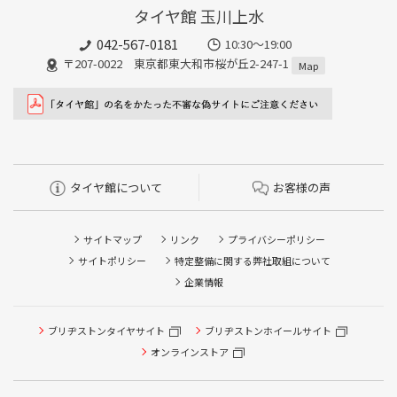
タイヤ館 玉川上水
042-567-0181
10:30～19:00
〒207-0022 東京都東大和市桜が丘2-247-1
Map
タイヤ館について
お客様の声
サイトマップ
リンク
プライバシーポリシー
サイトポリシー
特定整備に関する弊社取組について
企業情報
ブリヂストンタイヤサイト
ブリヂストンホイールサイト
タイヤ点検・安全点検/タイヤ履き替え/オイル交換/その他
ピット作業の予約
オンラインストア
クローク契約会員専用タイヤ履き替え※タイヤ履き替えを
希望のクローク契約会員の方はこちらを選択ください