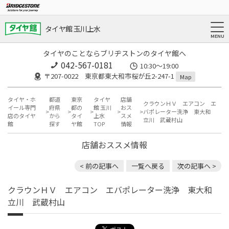
タイヤ館 玉川上水
タイヤのことならブリヂストンのタイヤ館へ
042-567-0181
10:30～19:00
〒207-0022 東京都東大和市桜が丘2-247-1
Map
タイヤ・ホ
都道
東京
タイヤ
店舗
クラウンＨＶ エアコン エ
イール専門
府県
都の
館 玉川
おス
バポレーター洗浄 東大和
店のタイヤ
から
タイ
上水
スメ
立川 武蔵村山
館
探す
ヤ館
TOP
情報
店舗おススメ情報
< 前の記事へ
一覧へ戻る
次の記事へ >
クラウンＨＶ エアコン エバポレーター洗浄 東大和
立川 武蔵村山