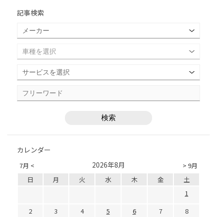
記事検索
カレンダー
2026年8月
7月 <
> 9月
日
月
火
水
木
金
土
1
2
3
4
5
6
7
8