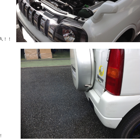
注入！！
オッ！