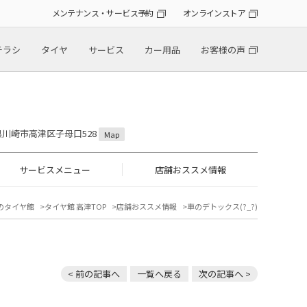
メンテナンス・サービス予約
オンラインストア
チラシ
タイヤ
サービス
カー用品
お客様の声
川県川崎市高津区子母口528
Map
サービスメニュー
店舗おススメ情報
のタイヤ館
タイヤ館 高津TOP
店舗おススメ情報
車のデトックス(?_?)
< 前の記事へ
一覧へ戻る
次の記事へ >