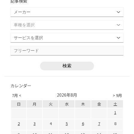
記事検索
カレンダー
2026年8月
7月 <
> 9月
日
月
火
水
木
金
土
1
2
3
4
5
6
7
8