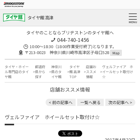
タイヤ館 高津
タイヤのことならブリヂストンのタイヤ館へ
044-740-1456
10:00～18:30（18:00作業受付終了)となります。
〒213-0023 神奈川県川崎市高津区子母口528
Map
タイヤ・ホイー
都道府
神奈川
タイヤ
店舗お
ヴェルファイア ホ
ル専門店のタイ
県から
県のタ
館 高津
ススメ
イールセット取付け
ヤ館
探す
イヤ館
TOP
情報
☆
店舗おススメ情報
< 前の記事へ
一覧へ戻る
次の記事へ >
ヴェルファイア ホイールセット取付け☆