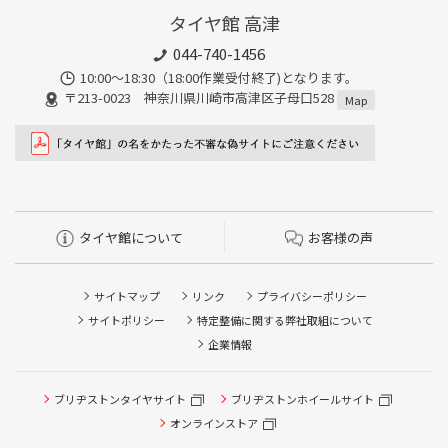
タイヤ館 高津
044-740-1456
10:00～18:30（18:00作業受付終了)となります。
〒213-0023 神奈川県川崎市高津区子母口528
Map
タイヤ館について
お客様の声
サイトマップ
リンク
プライバシーポリシー
サイトポリシー
特定整備に関する弊社取組について
企業情報
ブリヂストンタイヤサイト
ブリヂストンホイールサイト
タイヤ点検・安全点検/タイヤ履き替え/オイル交換/その他
ピット作業の予約
オンラインストア