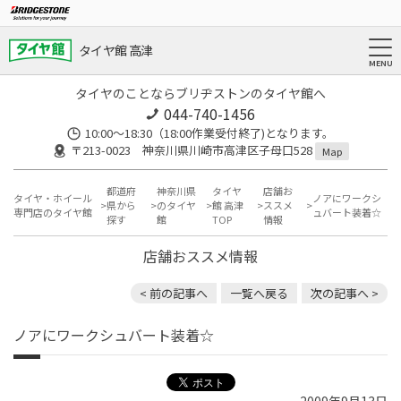
タイヤ館 高津
タイヤのことならブリヂストンのタイヤ館へ
044-740-1456
10:00～18:30（18:00作業受付終了)となります。
〒213-0023 神奈川県川崎市高津区子母口528
Map
都道府
神奈川県
タイヤ
店舗お
タイヤ・ホイール
ノアにワークシ
県から
のタイヤ
館 高津
ススメ
専門店のタイヤ館
ュバート装着☆
探す
館
TOP
情報
店舗おススメ情報
< 前の記事へ
一覧へ戻る
次の記事へ >
ノアにワークシュバート装着☆