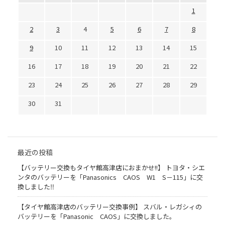
1
2
3
4
5
6
7
8
9
10
11
12
13
14
15
16
17
18
19
20
21
22
23
24
25
26
27
28
29
30
31
最近の投稿
【バッテリー交換もタイヤ館高津店におまかせ!!】 トヨタ・シエ
ンタのバッテリーを「Panasonics CAOS W1 S－115」に交
換しました‼
【タイヤ館高津店のバッテリー交換事例】 スバル・レガシィの
バッテリーを「Panasonic CAOS」に交換しました。