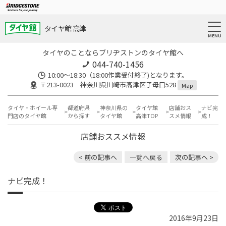
タイヤ館 高津
タイヤのことならブリヂストンのタイヤ館へ
044-740-1456
10:00～18:30（18:00作業受付終了)となります。
〒213-0023 神奈川県川崎市高津区子母口528
Map
タイヤ・ホイール専
都道府県
神奈川県の
タイヤ館
店舗おス
ナビ完
門店のタイヤ館
から探す
タイヤ館
高津TOP
スメ情報
成！
店舗おススメ情報
< 前の記事へ
一覧へ戻る
次の記事へ >
ナビ完成！
2016年9月23日