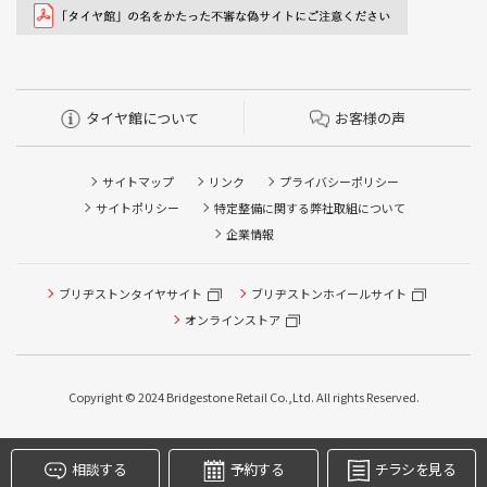
タイヤ館について
お客様の声
サイトマップ
リンク
プライバシーポリシー
サイトポリシー
特定整備に関する弊社取組について
企業情報
タイヤ点検・安全点検/タイヤ履き替え/オイル交換/その他
ブリヂストンタイヤサイト
ブリヂストンホイールサイト
ピット作業の予約
オンラインストア
クローク契約会員専用タイヤ履き替え※タイヤ履き替えを
希望のクローク契約会員の方はこちらを選択ください
Copyright © 2024 Bridgestone Retail Co.,Ltd. All rights Reserved.
本日のタイヤ履き替え順番待ち予約 ※クローク契約会員の
方はご利用いただけません
相談する
予約する
チラシを見る