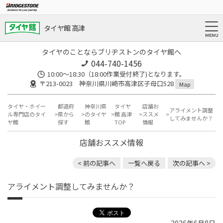
タイヤ館 高津
タイヤのことならブリヂストンのタイヤ館へ
044-740-1456
10:00～18:30（18:00作業受付終了)となります。
〒213-0023 神奈川県川崎市高津区子母口528
Map
タイヤ・ホイー
都道府
神奈川県
タイヤ
店舗お
アライメント調整
ル専門店のタイ
県から
のタイヤ
館 高津
ススメ
してみませんか？
ヤ館
探す
館
TOP
情報
店舗おススメ情報
< 前の記事へ
一覧へ戻る
次の記事へ >
アライメント調整してみませんか？