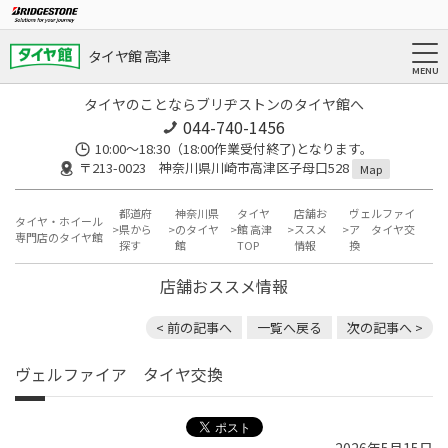
タイヤ館 高津
タイヤのことならブリヂストンのタイヤ館へ
044-740-1456
10:00～18:30（18:00作業受付終了)となります。
〒213-0023 神奈川県川崎市高津区子母口528
Map
都道府
神奈川県
タイヤ
店舗お
ヴェルファイ
タイヤ・ホイール
県から
のタイヤ
館 高津
ススメ
ア タイヤ交
専門店のタイヤ館
探す
館
TOP
情報
換
店舗おススメ情報
< 前の記事へ
一覧へ戻る
次の記事へ >
ヴェルファイア タイヤ交換