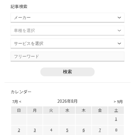
記事検索
カレンダー
2026年8月
7月 <
> 9月
日
月
火
水
木
金
土
1
2
3
4
5
6
7
8