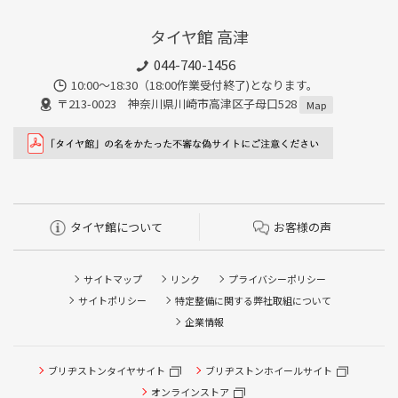
タイヤ館 高津
044-740-1456
10:00～18:30（18:00作業受付終了)となります。
〒213-0023 神奈川県川崎市高津区子母口528
Map
タイヤ館について
お客様の声
サイトマップ
リンク
プライバシーポリシー
サイトポリシー
特定整備に関する弊社取組について
企業情報
タイヤ点検・安全点検/タイヤ履き替え/オイル交換/その他
ブリヂストンタイヤサイト
ブリヂストンホイールサイト
ピット作業の予約
オンラインストア