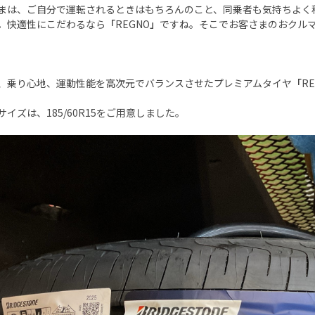
まは、ご自分で運転されるときはもちろんのこと、同乗者も気持ちよく
。快適性にこだわるなら
「
REGNO
」
ですね。そこでお客さまのおクル
、乗り心地、運動性能を高次元でバランスさせたプレミアムタイヤ
「
RE
サイズは、185/60R15をご用意しました。