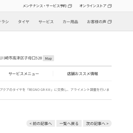
メンテナンス・サービス予約
オンラインストア
チラシ
タイヤ
サービス
カー用品
お客様の声
川県川崎市高津区子母口528
Map
サービスメニュー
店舗おススメ情報
クアのタイヤを「REGNO GR-XⅢ」に交換し、アライメント調整を行いま
< 前の記事へ
一覧へ戻る
次の記事へ >