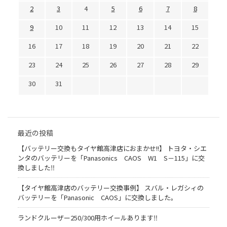
2
3
4
5
6
7
8
9
10
11
12
13
14
15
16
17
18
19
20
21
22
23
24
25
26
27
28
29
30
31
最近の投稿
【バッテリー交換もタイヤ館高津店におまかせ!!】 トヨタ・シエ
ンタのバッテリーを「Panasonics CAOS W1 S－115」に交
換しました‼
【タイヤ館高津店のバッテリー交換事例】 スバル・レガシィの
バッテリーを「Panasonic CAOS」に交換しました。
ランドクルーザー250/300用ホイールあります‼