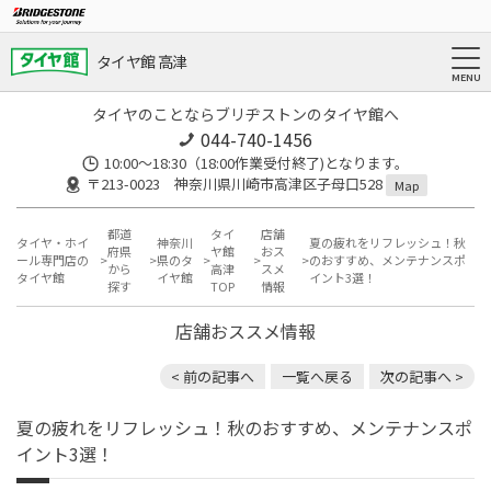
タイヤ館 高津
タイヤのことならブリヂストンのタイヤ館へ
044-740-1456
10:00～18:30（18:00作業受付終了)となります。
〒213-0023 神奈川県川崎市高津区子母口528
Map
都道
タイ
店舗
タイヤ・ホイ
神奈川
夏の疲れをリフレッシュ！秋
府県
ヤ館
おス
ール専門店の
県のタ
のおすすめ、メンテナンスポ
から
高津
スメ
タイヤ館
イヤ館
イント3選！
探す
TOP
情報
店舗おススメ情報
< 前の記事へ
一覧へ戻る
次の記事へ >
夏の疲れをリフレッシュ！秋のおすすめ、メンテナンスポ
イント3選！