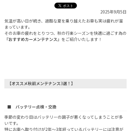
2025年9月5日
気温が高い日が続き、過酷な夏を乗り越えたお車も実は疲れが溜
まっています。
そのお車の疲れをとりつつ、秋の行楽シーズンを快適に過ごす為の
『おすすめカーメンテナンス』
をご紹介いたします！
【オススメ秋前メンテナンス
3
選！】
■ バッテリー点検・交換
季節の変わり目はバッテリーの調子が悪くなってしまうことが多
いです。
特にお車へ取り付けが
2
年～
3
年経っているバッテリーには注意が