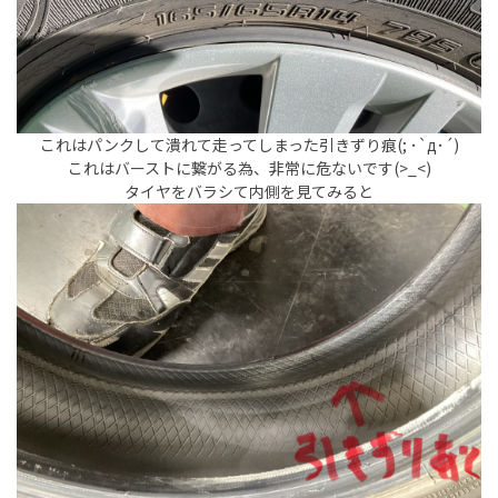
これはパンクして潰れて走ってしまった引きずり痕(; ･`д･´)
これはバーストに繋がる為、非常に危ないです(>_<)
タイヤをバラシて内側を見てみると