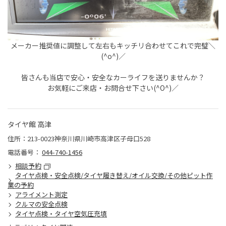
メーカー推奨値に調整して左右もキッチリ合わせてこれで完璧＼
(^o^)／
皆さんも当店で安心・安全なカーライフを送りませんか？
お気軽にご来店・お問合せ下さい(^O^)／
タイヤ館 高津
住所：213-0023神奈川県川崎市高津区子母口528
電話番号：
044-740-1456
相談予約
タイヤ点検・安全点検/タイヤ履き替え/オイル交換/その他ピット作
業の予約
アライメント測定
クルマの安全点検
タイヤ点検・タイヤ空気圧充填