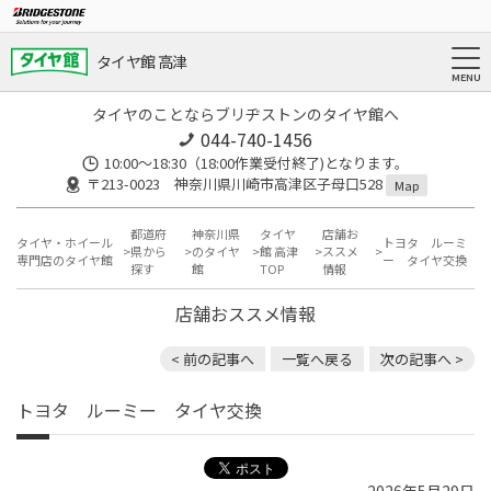
タイヤ館 高津
タイヤのことならブリヂストンのタイヤ館へ
044-740-1456
10:00～18:30（18:00作業受付終了)となります。
〒213-0023 神奈川県川崎市高津区子母口528
Map
都道府
神奈川県
タイヤ
店舗お
タイヤ・ホイール
トヨタ ルーミ
県から
のタイヤ
館 高津
ススメ
専門店のタイヤ館
ー タイヤ交換
探す
館
TOP
情報
店舗おススメ情報
< 前の記事へ
一覧へ戻る
次の記事へ >
トヨタ ルーミー タイヤ交換