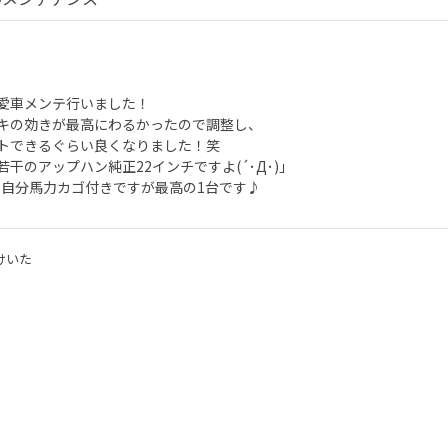
愛車メンテ行いました！
キの効きが最高にわるかったので調整し、
トできるぐらい良くなりました！笑
若干のアップハン純正22インチですよ(´･Д･)」
ア自分馬力カゴ付きですが最高の1台です♪
けいた