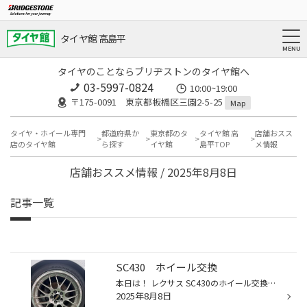
タイヤ館 高島平
タイヤのことならブリヂストンのタイヤ館へ
03-5997-0824
10:00~19:00
〒175-0091 東京都板橋区三園2-5-25
Map
タイヤ・ホイール専門
都道府県か
東京都のタ
タイヤ館 高
店舗おスス
店のタイヤ館
ら探す
イヤ館
島平TOP
メ情報
店舗おススメ情報 / 2025年8月8日
記事一覧
SC430 ホイール交換
本日は！ レクサス SC430のホイール交換です。 お選び頂いたホイールは 『BBS LM-R』 交換前のホイールもBBS RS-GTでしたが 年数が経って塗装なども傷んでいましたので 新品に交換させて頂きました。 サイズも変更し、より見た目も カッコよく決まっております！ ホイール交換のご相談は タイヤ館高...
2025年8月8日