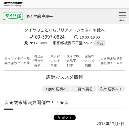
タイヤ館 高島平
タイヤのことならブリヂストンのタイヤ館へ
03-5997-0824
10:00~19:00
〒175-0091 東京都板橋区三園2-5-25
Map
都道府
東京都
タイヤ館
店舗お
タイヤ・ホイール
☆★歳末総決算
県から
のタイ
高島平
ススメ
専門店のタイヤ館
開催中！！★☆
探す
ヤ館
TOP
情報
店舗おススメ情報
< 前の記事へ
一覧へ戻る
次の記事へ >
☆★歳末総決算開催中！！★☆
2018年12月3日