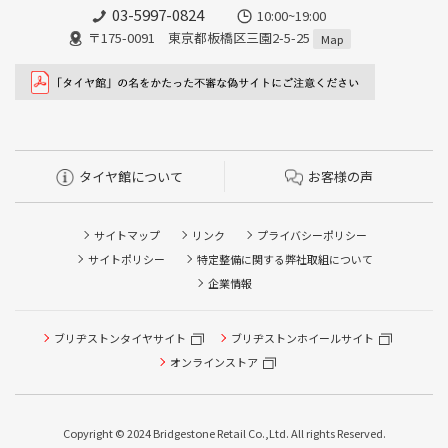
03-5997-0824
10:00~19:00
〒175-0091 東京都板橋区三園2-5-25
Map
タイヤ館について
お客様の声
サイトマップ
リンク
プライバシーポリシー
サイトポリシー
特定整備に関する弊社取組について
企業情報
ブリヂストンタイヤサイト
ブリヂストンホイールサイト
オンラインストア
Copyright © 2024 Bridgestone Retail Co.,Ltd. All rights Reserved.
タイヤ点検・安全点検/タイヤ履き替え/オイル交換/その他