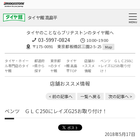
タイヤ館 高島平
タイヤのことならブリヂストンのタイヤ館へ
03-5997-0824
10:00~19:00
〒175-0091 東京都板橋区三園2-5-25
Map
タイヤ・ホイー
都道府
東京都
タイヤ
店舗お
ベンツ ＧＬＣ250に
ル専門店のタイ
県から
のタイ
館 高島
ススメ
レイズG25お取り付
ヤ館
探す
ヤ館
平TOP
情報
け！
店舗おススメ情報
< 前の記事へ
一覧へ戻る
次の記事へ >
ベンツ ＧＬＣ250にレイズG25お取り付け！
2018年5月17日