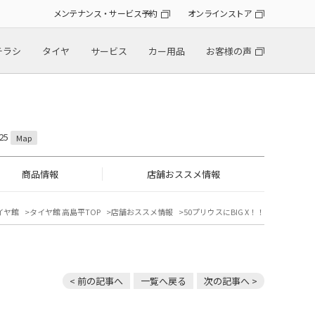
メンテナンス・サービス予約
オンラインストア
チラシ
タイヤ
サービス
カー用品
お客様の声
25
Map
商品情報
店舗おススメ情報
イヤ館
タイヤ館 高島平TOP
店舗おススメ情報
50プリウスにBIG X！！
< 前の記事へ
一覧へ戻る
次の記事へ >