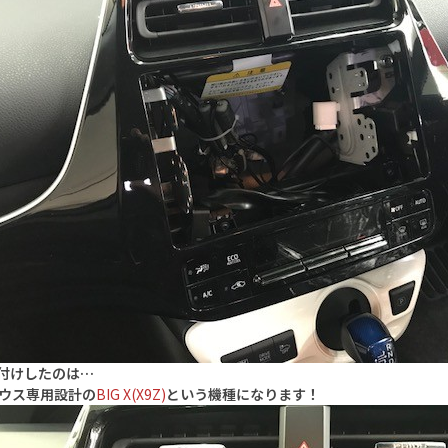
付けしたのは…
リウス専用設計の
BIG X(X9Z)
という機種になります！