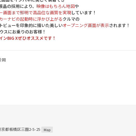
A液晶の採用により、
映像はもちろん地図
や
ー画面まで鮮明で高品位な画質を実現
しています！
カーナビの起動時に浮かび上がる
クルマの
トビューを印象的に描いた美しい
オープニング画面が表示
されます！
リウスにお乗りのお客様！
インBIG Xぜひオススメです！
片岡
 東京都板橋区三園2-5-25
Map