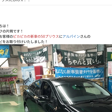
ちは！
フの片岡です！
お客様の
ピカピカの新車の50プリウス
に
アルパイン
さんの
ビをお取り付けいたしました！