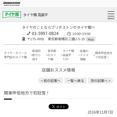
タイヤ館 高島平
タイヤのことならブリヂストンのタイヤ館へ
03-5997-0824
10:00~19:00
〒175-0091 東京都板橋区三園2-5-25
Map
都道府
東京都
タイヤ館
店舗お
タイヤ・ホイール
関東甲信地方
県から
のタイ
高島平
ススメ
専門店のタイヤ館
で初冠雪！
探す
ヤ館
TOP
情報
店舗おススメ情報
< 前の記事へ
一覧へ戻る
次の記事へ >
関東甲信地方で初冠雪！
2016年11月7日