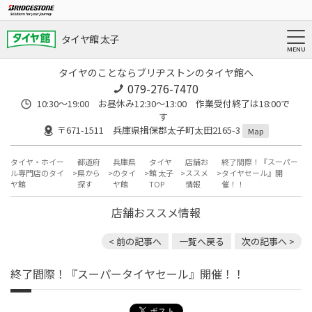
タイヤ館 太子
タイヤのことならブリヂストンのタイヤ館へ
079-276-7470
10:30～19:00 お昼休み12:30～13:00 作業受付終了は18:00で
す
〒671-1511 兵庫県揖保郡太子町太田2165-3
Map
タイヤ・ホイー
都道府
兵庫県
タイヤ
店舗お
終了間際！『スーパー
ル専門店のタイ
県から
のタイ
館 太子
ススメ
タイヤセール』開
ヤ館
探す
ヤ館
TOP
情報
催！！
店舗おススメ情報
< 前の記事へ
一覧へ戻る
次の記事へ >
終了間際！『スーパータイヤセール』開催！！