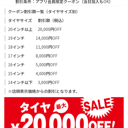
割引条件：アプリ会員限定クーポン（当日加入も
OK
）
クーポン割引額一覧（タイヤサイズ別）
タイヤサイズ
割引額（税込）
20
インチ以上
20,000
円
OFF
19
インチ
14,000
円
OFF
18
インチ
11,000
円
OFF
17
インチ
8,000
円
OFF
16
インチ
5,000
円
OFF
15
インチ
4,000
円
OFF
14
インチ以下
3,000
円
OFF
※店頭表示価格からの割引となります。