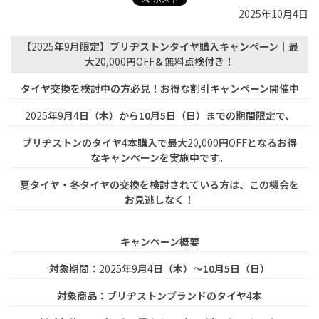
2025年10月4日
【
2025
年
9
月限定】ブリヂストンタイヤ購入キャンペーン｜最
大
20,000
円
OFF
＆無料点検付き！
タイヤ交換を検討中の方必見！お得な割引キャンペーン開催中
2025
年
9
月
4
日（木）から10月5日（日）までの期間限定で、
ブリヂストンのタイヤ
4
本購入で最大
20,000
円
OFF
となるお得
なキャンペーンを実施中です。
夏タイヤ・冬タイヤの交換を検討されている方は、この機会を
お見逃しなく！
キャンペーン概要
対象期間：
2025
年
9
月
4
日（木）～10月5日（日）
対象商品：ブリヂストンブランドのタイヤ
4
本