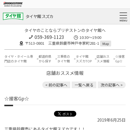
タイヤ館 スズカ
タイヤのことならブリヂストンのタイヤ館へ
059-369-1123
10:30～19:00
〒513-0801 三重県鈴鹿市神戸寺家町281-1
Map
タイヤ・ホイール専
都道府県
三重県の
タイヤ館
店舗おス
☆接客
門店のタイヤ館
から探す
タイヤ館
スズカTOP
スメ情報
Gp☆
店舗おススメ情報
< 前の記事へ
一覧へ戻る
次の記事へ >
☆接客Gp☆
2019年6月25日
三重県鈴鹿市にあるタイヤ館スズカです！！