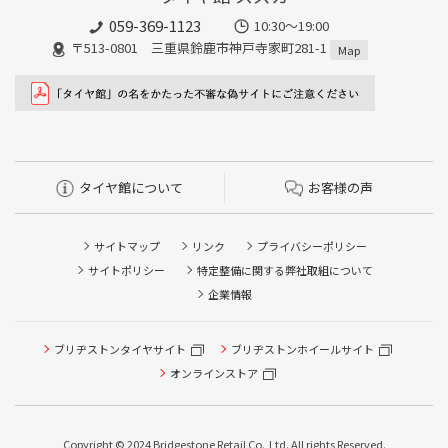
059-369-1123
10:30～19:00
〒513-0801 三重県鈴鹿市神戸寺家町281-1
Map
タイヤ館について
お客様の声
サイトマップ
リンク
プライバシーポリシー
サイトポリシー
特定整備に関する弊社取組について
企業情報
ブリヂストンタイヤサイト
ブリヂストンホイールサイト
タイヤ点検・安全点検/タイヤ履き替え/オイル交換/その他
ピット作業の予約
オンラインストア
クローク契約会員専用タイヤ履き替え※タイヤ履き替えを
希望のクローク契約会員の方はこちらを選択ください
Copyright © 2024 Bridgestone Retail Co.,Ltd. All rights Reserved.
本日のタイヤ履き替え順番待ち予約 ※クローク契約会員の