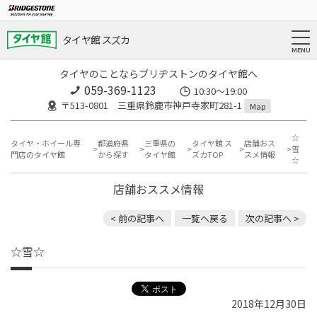
タイヤ館 スズカ
タイヤのことならブリヂストンのタイヤ館へ
059-369-1123
10:30～19:00
〒513-0801 三重県鈴鹿市神戸寺家町281-1
Map
☆
タイヤ・ホイール専
都道府県
三重県の
タイヤ館 ス
店舗おス
雪
門店のタイヤ館
から探す
タイヤ館
ズカTOP
スメ情報
☆
店舗おススメ情報
< 前の記事へ
一覧へ戻る
次の記事へ >
☆雪☆
2018年12月30日