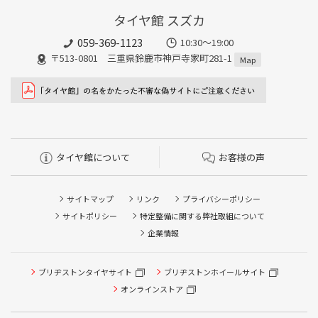
タイヤ館 スズカ
059-369-1123
10:30～19:00
〒513-0801 三重県鈴鹿市神戸寺家町281-1
Map
タイヤ館について
お客様の声
サイトマップ
リンク
プライバシーポリシー
サイトポリシー
特定整備に関する弊社取組について
企業情報
ブリヂストンタイヤサイト
ブリヂストンホイールサイト
タイヤ点検・安全点検/タイヤ履き替え/オイル交換/その他
ピット作業の予約
オンラインストア
クローク契約会員専用タイヤ履き替え※タイヤ履き替えを