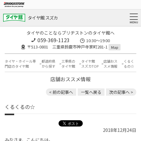
タイヤ館 スズカ
タイヤのことならブリヂストンのタイヤ館へ
059-369-1123
10:30～19:00
〒513-0801 三重県鈴鹿市神戸寺家町281-1
Map
タイヤ・ホイール専
都道府県
三重県の
タイヤ館
店舗おス
くるく
門店のタイヤ館
から探す
タイヤ館
スズカTOP
スメ情報
るの☆
店舗おススメ情報
< 前の記事へ
一覧へ戻る
次の記事へ >
くるくるの☆
2018年12月24日
みなさま、こんにちは。