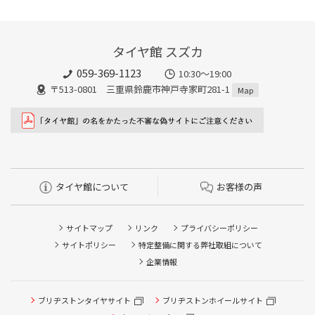
タイヤ館 スズカ
059-369-1123
10:30～19:00
〒513-0801 三重県鈴鹿市神戸寺家町281-1
Map
タイヤ館について
お客様の声
サイトマップ
リンク
プライバシーポリシー
サイトポリシー
特定整備に関する弊社取組について
企業情報
タイヤ点検・安全点検/タイヤ履き替え/オイル交換/その他
ブリヂストンタイヤサイト
ブリヂストンホイールサイト
ピット作業の予約