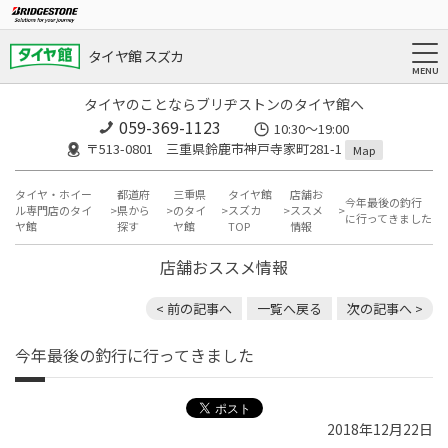
タイヤ館 スズカ
タイヤのことならブリヂストンのタイヤ館へ
059-369-1123
10:30～19:00
〒513-0801 三重県鈴鹿市神戸寺家町281-1
Map
タイヤ・ホイー
都道府
三重県
タイヤ館
店舗お
今年最後の釣行
ル専門店のタイ
県から
のタイ
スズカ
ススメ
に行ってきました
ヤ館
探す
ヤ館
TOP
情報
店舗おススメ情報
< 前の記事へ
一覧へ戻る
次の記事へ >
今年最後の釣行に行ってきました
2018年12月22日