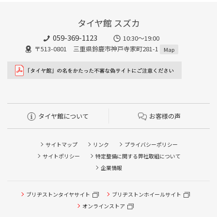
タイヤ館 スズカ
059-369-1123
10:30～19:00
〒513-0801 三重県鈴鹿市神戸寺家町281-1
Map
タイヤ館について
お客様の声
サイトマップ
リンク
プライバシーポリシー
サイトポリシー
特定整備に関する弊社取組について
企業情報
タイヤ点検・安全点検/タイヤ履き替え/オイル交換/その他
ブリヂストンタイヤサイト
ブリヂストンホイールサイト
ピット作業の予約
オンラインストア