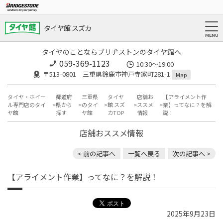
タイヤ館 スズカ
タイヤのことならブリヂストンのタイヤ館へ
059-369-1123
10:30～19:00
〒513-0801 三重県鈴鹿市神戸寺家町281-1
Map
タイヤ・ホイー
都道府
三重県
タイヤ
店舗お
【アライメント作
ル専門店のタイ
県から
のタイ
館 スズ
ススメ
業】ってなに？を解
ヤ館
探す
ヤ館
カTOP
情報
説！
店舗おススメ情報
< 前の記事へ
一覧へ戻る
次の記事へ >
【アライメント作業】ってなに？を解説！
2025年9月23日