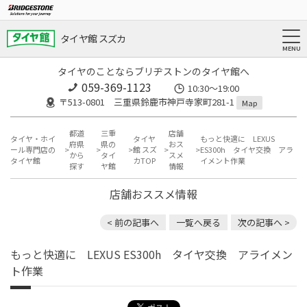
タイヤ館 スズカ
タイヤのことならブリヂストンのタイヤ館へ
059-369-1123
10:30～19:00
〒513-0801 三重県鈴鹿市神戸寺家町281-1
Map
都道
三重
店舗
タイヤ・ホイ
タイヤ
もっと快適に LEXUS
府県
県の
おス
ール専門店の
館 スズ
ES300h タイヤ交換 アラ
から
タイ
スメ
タイヤ館
カTOP
イメント作業
探す
ヤ館
情報
店舗おススメ情報
< 前の記事へ
一覧へ戻る
次の記事へ >
もっと快適に LEXUS ES300h タイヤ交換 アライメン
ト作業