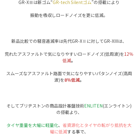
GR-XⅢは新ゴム“
GR-tech Silentゴム
”の搭載により
振動を吸収しロードノイズを更に低減。
新品比較での騒音逓減率は先代GR-XⅡに対してGR-XIIIは、
荒れたアスファルトで気になりやすいロードノイズ(低周波)を
12％
低減
。
スムーズなアスファルト路面で気になりやすいパタンノイズ(高周
波)を
8％低減
。
そしてブリヂストンの商品設計基盤技術
ENLITEN
(エンライトン)
の搭載より、
タイヤ重量を大幅に軽量化
、
省資源化とタイヤの転がり抵抗を大
幅に低減
する事で、