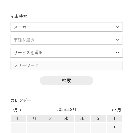
記事検索
カレンダー
2026年8月
7月 <
> 9月
日
月
火
水
木
金
土
1