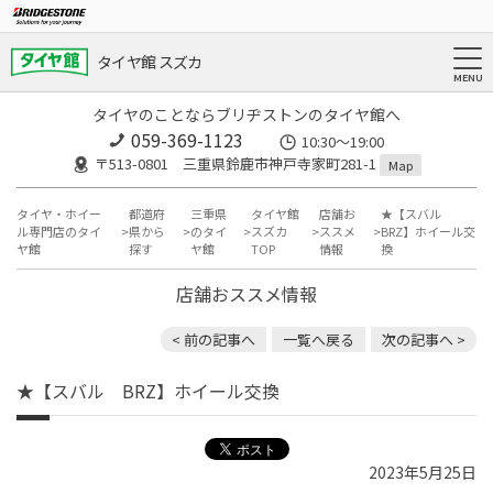
タイヤ館 スズカ
タイヤのことならブリヂストンのタイヤ館へ
059-369-1123
10:30～19:00
〒513-0801 三重県鈴鹿市神戸寺家町281-1
Map
タイヤ・ホイー
都道府
三重県
タイヤ館
店舗お
★【スバル
ル専門店のタイ
県から
のタイ
スズカ
ススメ
BRZ】ホイール交
ヤ館
探す
ヤ館
TOP
情報
換
店舗おススメ情報
< 前の記事へ
一覧へ戻る
次の記事へ >
★【スバル BRZ】ホイール交換
2023年5月25日