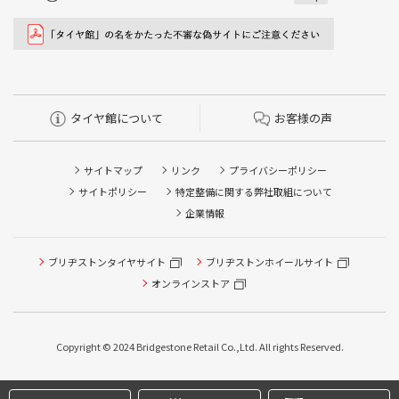
タイヤ館について
お客様の声
サイトマップ
リンク
プライバシーポリシー
サイトポリシー
特定整備に関する弊社取組について
企業情報
ブリヂストンタイヤサイト
ブリヂストンホイールサイト
タイヤ点検・安全点検/タイヤ履き替え/オイル交換/その他
ピット作業の予約
オンラインストア
クローク契約会員専用タイヤ履き替え※タイヤ履き替えを
希望のクローク契約会員の方はこちらを選択ください
Copyright © 2024 Bridgestone Retail Co.,Ltd. All rights Reserved.
本日のタイヤ履き替え順番待ち予約 ※クローク契約会員の
方はご利用いただけません