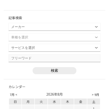
記事検索
カレンダー
2026年8月
7月 <
> 9月
日
月
火
水
木
金
土
1