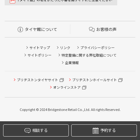
タイヤ館について
お客様の声
サイトマップ
リンク
プライバシーポリシー
サイトポリシー
特定整備に関する弊社取組について
企業情報
ブリヂストンタイヤサイト
ブリヂストンホイールサイト
オンラインストア
タイヤ点検・安全点検/タイヤ履き替え/オイル交換/その他
ピット作業の予約
Copyright © 2024 Bridgestone Retail Co.,Ltd. All rights Reserved.
クローク契約会員専用タイヤ履き替え※タイヤ履き替えを
希望のクローク契約会員の方はこちらを選択ください
相談する
予約する