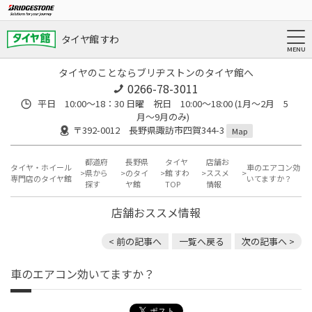
タイヤ館 すわ
タイヤのことならブリヂストンのタイヤ館へ
0266-78-3011
平日 10:00〜18：30 日曜 祝日 10:00〜18:00 (1月〜2月 5
月〜9月のみ)
〒392-0012 長野県諏訪市四賀344-3
Map
都道府
長野県
タイヤ
店舗お
タイヤ・ホイール
車のエアコン効
県から
のタイ
館 すわ
ススメ
専門店のタイヤ館
いてますか？
探す
ヤ館
TOP
情報
店舗おススメ情報
< 前の記事へ
一覧へ戻る
次の記事へ >
車のエアコン効いてますか？